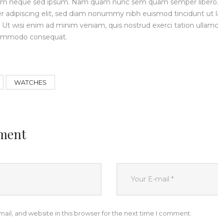
 sem neque sed ipsum. Nam quam nunc sem quam semper libero.
er adipiscing elit, sed diam nonummy nibh euismod tincidunt ut
 Ut wisi enim ad minim veniam, quis nostrud exerci tation ullamco
a commodo consequat.
WATCHES
ment
il, and website in this browser for the next time I comment.