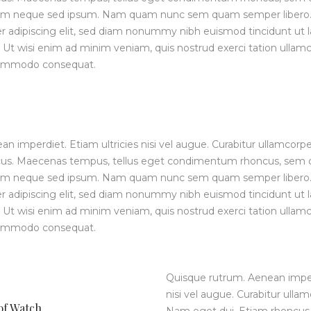
 sem neque sed ipsum. Nam quam nunc sem quam semper libero.
er adipiscing elit, sed diam nonummy nibh euismod tincidunt ut
 Ut wisi enim ad minim veniam, quis nostrud exerci tation ullamco
a commodo consequat.
 imperdiet. Etiam ultricies nisi vel augue. Curabitur ullamcorper
cus. Maecenas tempus, tellus eget condimentum rhoncus, sem 
 sem neque sed ipsum. Nam quam nunc sem quam semper libero.
er adipiscing elit, sed diam nonummy nibh euismod tincidunt ut
 Ut wisi enim ad minim veniam, quis nostrud exerci tation ullamco
a commodo consequat.
Quisque rutrum. Aenean imperd
nisi vel augue. Curabitur ullamc
of Watch
Nam eget dui. Etiam rhoncus