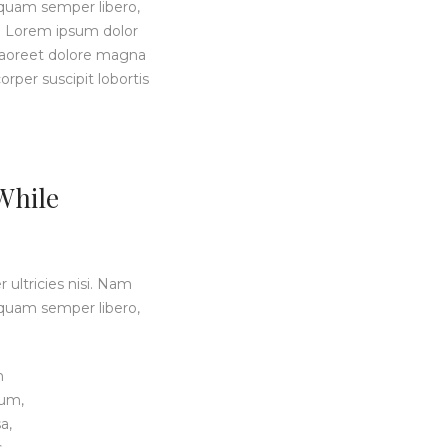
quam semper libero,
 Lorem ipsum dolor
 laoreet dolore magna
rper suscipit lobortis
While
 ultricies nisi. Nam
quam semper libero,
m
um,
a,