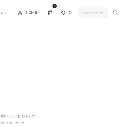
0
0
SIGN IN
 US
sl ut aliquip ex ea
sse molestie