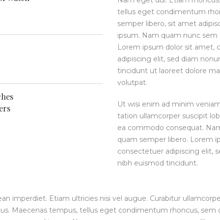
tellus eget condimentum rh
semper libero, sit amet adip
ipsum. Nam quam nunc sem q
Lorem ipsum dolor sit amet, 
adipiscing elit, sed diam no
tincidunt ut laoreet dolore m
volutpat.
ches
Ut wisi enim ad minim veniam,
ers
tation ullamcorper suscipit lobo
ea commodo consequat. Na
quam semper libero. Lorem ip
consectetuer adipiscing elit
nibh euismod tincidunt.
 imperdiet. Etiam ultricies nisi vel augue. Curabitur ullamcorper
cus. Maecenas tempus, tellus eget condimentum rhoncus, sem 