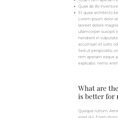
Totam rem aperiam e
Quae ab illo inventore
Et quasi architecto b
Lorem ipsum dolor si
laoreet dolore magna 
ullamcorper suscipit 
hendrerit in vulputate
accumsan et iusto odi
Sed ut perspiciatis,
rem aperiam eaque ipsa
explicabo. nemo enim
What are the
is better fo
Quisque rutrum. Aenean
eget dui. Etiam rhon