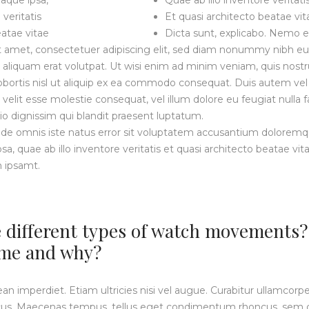
aque ipsa,
Quae ab illo inventore veritati
 veritatis
Et quasi architecto beatae vit
eatae vitae
Dicta sunt, explicabo. Nemo 
t amet, consectetuer adipiscing elit, sed diam nonummy nibh eu
aliquam erat volutpat. Ut wisi enim ad minim veniam, quis nostru
lobortis nisl ut aliquip ex ea commodo consequat. Duis autem vel 
 velit esse molestie consequat, vel illum dolore eu feugiat nulla fac
o dignissim qui blandit praesent luptatum.
 unde omnis iste natus error sit voluptatem accusantium dolorem
, quae ab illo inventore veritatis et quasi architecto beatae vita
 ipsamt.
 different types of watch movements
r me and why?
 imperdiet. Etiam ultricies nisi vel augue. Curabitur ullamcorper
cus. Maecenas tempus, tellus eget condimentum rhoncus, sem 