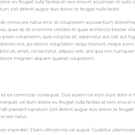
olore eu feugiat nulla facilisis at vero eros et accumsan et iusto 
um zzril delenit augue duis dolore te feugait nulla facilisi.
 unde omnis iste natus error sit voluptatem accusantium dolorem
, quae ab illo inventore veritatis et quasi architecto beatae vita
ipsam voluptatem, quia voluptas sit, aspernatur aut odit aut fugi
olores eos, qui ratione voluptatem sequi nesciunt, neque porro
olor sit, amet, consectetur, adipisci velit, sed quia non numqu
et dolore magnam aliquam quaerat voluptatem.
uip ex ea commodo consequat. Duis autem vel eum iriure dolor in h
nsequat, vel illum dolore eu feugiat nulla facilisis at vero eros e
ndit praesent luptatum zzril delenit augue duis dolore te feugait nu
is iste natus.
 imperdiet. Etiam ultricies nisi vel augue. Curabitur ullamcorper