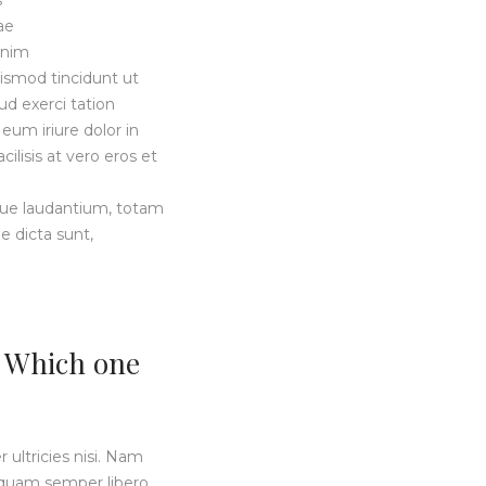
s
ae
enim
ismod tincidunt ut
d exerci tation
eum iriure dolor in
ilisis at vero eros et
que laudantium, totam
e dicta sunt,
? Which one
 ultricies nisi. Nam
quam semper libero,