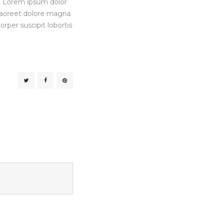
 Lorem ipsum dolor
 laoreet dolore magna
rper suscipit lobortis