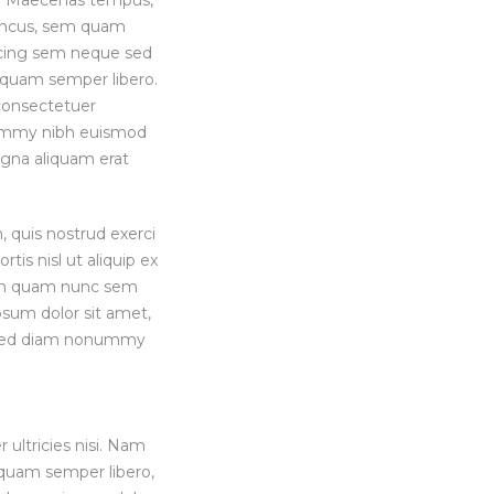
oncus, sem quam
iscing sem neque sed
uam semper libero.
consectetuer
nummy nibh euismod
agna aliquam erat
 quis nostrud exerci
rtis nisl ut aliquip ex
m quam nunc sem
sum dolor sit amet,
, sed diam nonummy
 ultricies nisi. Nam
quam semper libero,