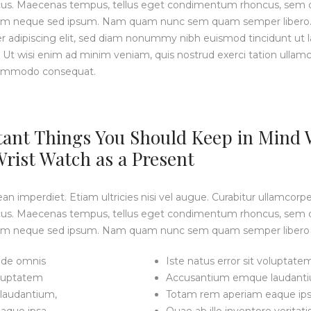
cus. Maecenas tempus, tellus eget condimentum rhoncus, sem 
 sem neque sed ipsum. Nam quam nunc sem quam semper libero.
er adipiscing elit, sed diam nonummy nibh euismod tincidunt ut
 Ut wisi enim ad minim veniam, quis nostrud exerci tation ullamco
a commodo consequat.
ant Things You Should Keep in Mind 
rist Watch as a Present
 imperdiet. Etiam ultricies nisi vel augue. Curabitur ullamcorper
cus. Maecenas tempus, tellus eget condimentum rhoncus, sem 
 sem neque sed ipsum. Nam quam nunc sem quam semper libero
unde omnis
Iste natus error sit voluptate
oluptatem
Accusantium emque laudanti
laudantium,
Totam rem aperiam eaque ips