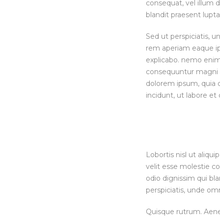
consequat, vel illum d
blandit praesent luptat
Sed ut perspiciatis,
rem aperiam eaque ipsa
explicabo. nemo enim 
consequuntur magni d
dolorem ipsum, quia d
incidunt, ut labore 
Lobortis nisl ut aliq
velit esse molestie co
odio dignissim qui bla
perspiciatis, unde omn
Quisque rutrum. Aenean