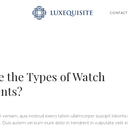
ABOUT US
SEARCH
CONTACT
SHOP
BESPOKE
GIFT CARD
CONTACT US
e the Types of Watch
nts?
veniam, quis nostrud exerci tation ullamcorper suscipit lobortis ni
is autem vel eum iriure dolor in hendrerit in vulputate velit e