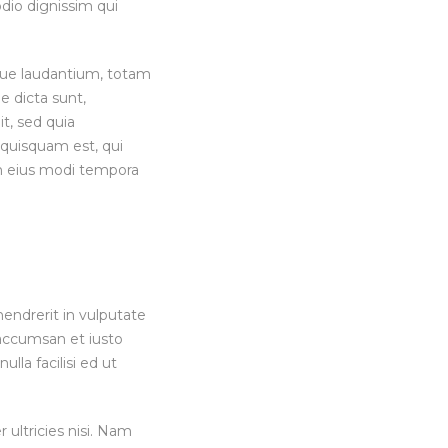
odio dignissim qui
que laudantium, totam
e dicta sunt,
t, sed quia
 quisquam est, qui
am eius modi tempora
endrerit in vulputate
t accumsan et iusto
lla facilisi ed ut
 ultricies nisi. Nam