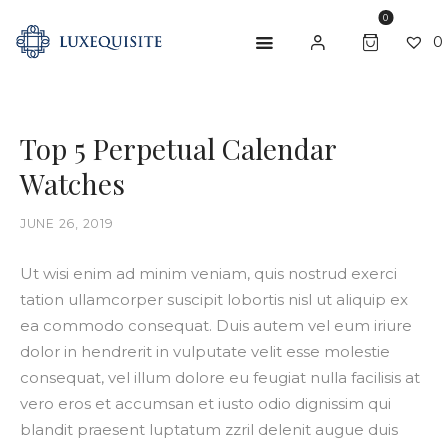
0
0
Top 5 Perpetual Calendar
ABOUT US
Watches
SHOP
BESPOKE
JUNE 26, 2019
GIFT CARD
Ut wisi enim ad minim veniam, quis nostrud exerci
tation ullamcorper suscipit lobortis nisl ut aliquip ex
CONTACT US
ea commodo consequat. Duis autem vel eum iriure
dolor in hendrerit in vulputate velit esse molestie
consequat, vel illum dolore eu feugiat nulla facilisis at
vero eros et accumsan et iusto odio dignissim qui
blandit praesent luptatum zzril delenit augue duis