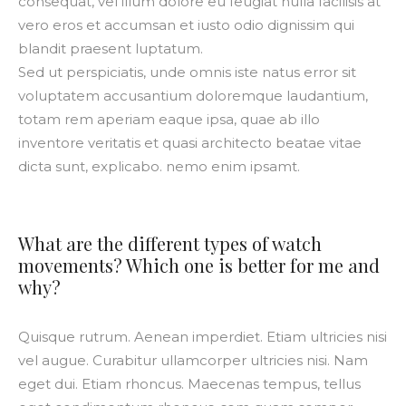
consequat, vel illum dolore eu feugiat nulla facilisis at
vero eros et accumsan et iusto odio dignissim qui
blandit praesent luptatum.
Sed ut perspiciatis, unde omnis iste natus error sit
voluptatem accusantium doloremque laudantium,
totam rem aperiam eaque ipsa, quae ab illo
inventore veritatis et quasi architecto beatae vitae
dicta sunt, explicabo. nemo enim ipsamt.
What are the different types of watch
movements? Which one is better for me and
why?
Quisque rutrum. Aenean imperdiet. Etiam ultricies nisi
vel augue. Curabitur ullamcorper ultricies nisi. Nam
eget dui. Etiam rhoncus. Maecenas tempus, tellus