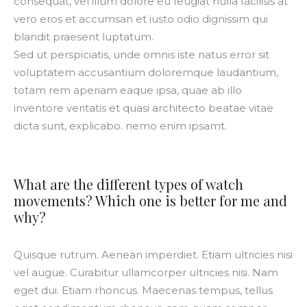
consequat, vel illum dolore eu feugiat nulla facilisis at
vero eros et accumsan et iusto odio dignissim qui
blandit praesent luptatum.
Sed ut perspiciatis, unde omnis iste natus error sit
voluptatem accusantium doloremque laudantium,
totam rem aperiam eaque ipsa, quae ab illo
inventore veritatis et quasi architecto beatae vitae
dicta sunt, explicabo. nemo enim ipsamt.
What are the different types of watch
movements? Which one is better for me and
why?
Quisque rutrum. Aenean imperdiet. Etiam ultricies nisi
vel augue. Curabitur ullamcorper ultricies nisi. Nam
eget dui. Etiam rhoncus. Maecenas tempus, tellus