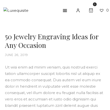
0
0
50 Jewelry Engraving Ideas for
ABOUT US
Any Occasion
SHOP
BESPOKE
JUNE 26, 2019
GIFT CARD
Ut wisi enim ad minim veniam, quis nostrud exerci
tation ullamcorper suscipit lobortis nisl ut aliquip ex
CONTACT US
ea commodo consequat. Duis autem vel eum iriure
dolor in hendrerit in vulputate velit esse molestie
consequat, vel illum dolore eu feugiat nulla facilisis at
vero eros et accumsan et iusto odio dignissim qui
blandit praesent luptatum zzril delenit augue duis