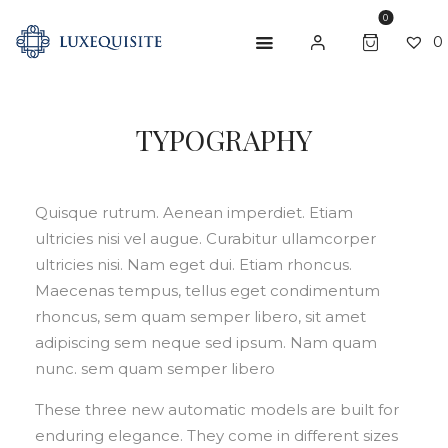
0
0
TYPOGRAPHY
ABOUT US
SHOP
Quisque rutrum. Aenean imperdiet. Etiam
BESPOKE
ultricies nisi vel augue. Curabitur ullamcorper
GIFT CARD
ultricies nisi. Nam eget dui. Etiam rhoncus.
Maecenas tempus, tellus eget condimentum
CONTACT US
rhoncus, sem quam semper libero, sit amet
adipiscing sem neque sed ipsum. Nam quam
nunc. sem quam semper libero
These three new automatic models are built for
enduring elegance. They come in different sizes