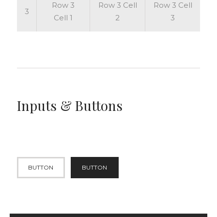
Row 3
Row 3 Cell
Row 3 Cell
3
Cell 1
2
3
Inputs & Buttons
BUTTON
BUTTON